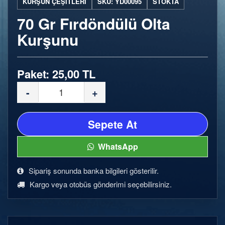
KURŞUN ÇEŞITLERI
SKU: YD00095
STOKTA
70 Gr Fırdöndülü Olta
Kurşunu
Paket: 25,00 TL
-
+
Sepete At
WhatsApp
Sipariş sonunda banka bilgileri gösterilir.
Kargo veya otobüs gönderimi seçebilirsiniz.