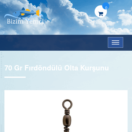
0
Menü
70 Gr Fırdöndülü Olta Kurşunu