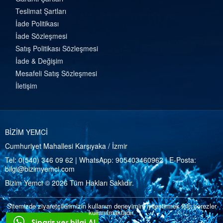
Teslimat Şartları
İade Politikası
İade Sözleşmesi
Satış Politikası Sözleşmesi
İade & Değişim
Mesafeli Satış Sözleşmesi
İletişim
BİZİM YEMCİ
Cumhuriyet Mahallesi Karşıyaka / İzmir
Tel:
0(540) 346 09 62
| WhatsApp:
905403460962
| E-Posta:
bilgi@bizimyemci.com
Bizim Yemci © 2026 Tüm Hakları Saklıdır.
Sitemizde ziyaretçilerimizin kullanım deneyimini iyileştirmek için çerezler
kullanılmaktadır.