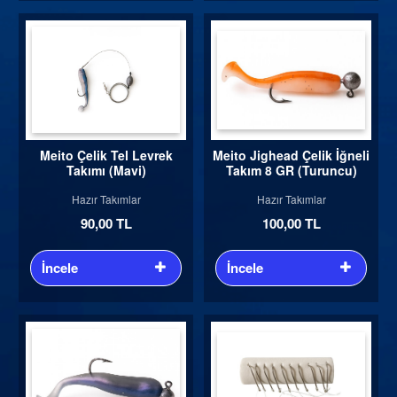
Meito Çelik Tel Levrek
Meito Jighead Çelik İğneli
Takımı (Mavi)
Takım 8 GR (Turuncu)
Hazır Takımlar
Hazır Takımlar
90,00 TL
100,00 TL
İncele
İncele