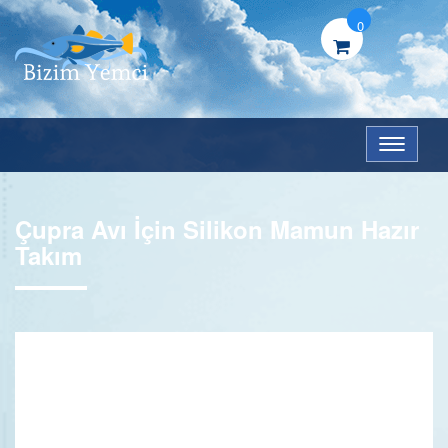
0
Menü
Çupra Avı İçin Silikon Mamun Hazır
Takım