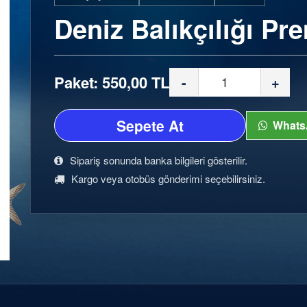
Deniz Balıkçılığı P
Paket: 550,00 TL
-
+
Sepete At
Whats
Sipariş sonunda banka bilgileri gösterilir.
Kargo veya otobüs gönderimi seçebilirsiniz.