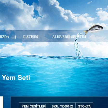
IZDA
İLETİŞİM
ALIŞVERİŞ SEPETİM
m Yem Seti
YEM ÇEŞITLERI
SKU: YD00152
STOKTA