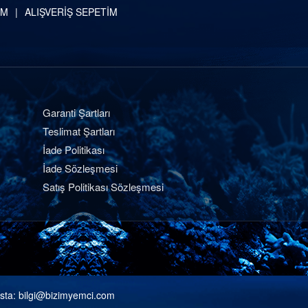
İM
ALIŞVERİŞ SEPETİM
Garanti Şartları
Teslimat Şartları
İade Politikası
İade Sözleşmesi
Satış Politikası Sözleşmesi
sta:
bilgi@bizimyemci.com