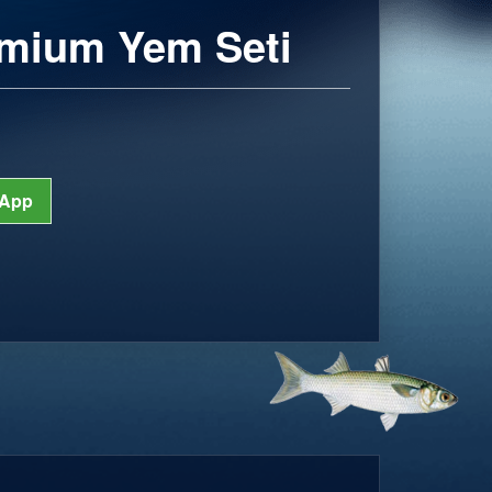
remium Yem Seti
App