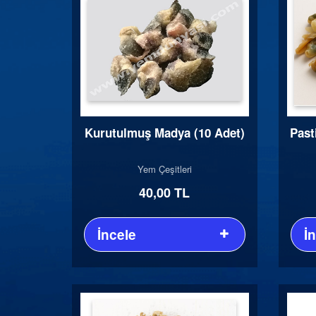
Kurutulmuş Madya (10 Adet)
Past
Yem Çeşitleri
40,00 TL
İncele
İ