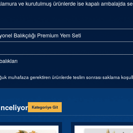
salamura ve kurutulmuş ürünlerde ise kapalı ambalajda ser
yonel Balıkçılığı Premium Yem Seti
balıkları
uk muhafaza gerektiren ürünlerde teslim sonrası saklama koşulları
inceliyor
Kategoriye Git