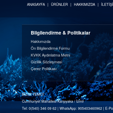
ANASAYFA
ÜRÜNLER
HAKKIMIZDA
İLETİŞ
Bilgilendirme & Politikalar
Hakkımızda
Ön Bilgilendirme Formu
KVKK Aydınlatma Metni
Gizlilik Sözleşmesi
Çerez Politikası
BİZİM YEMCİ
Cumhuriyet Mahallesi Karşıyaka / İzmir
Tel:
0(540) 346 09 62
| WhatsApp:
905403460962
| E-Po