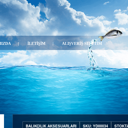
IZDA
İLETİŞİM
ALIŞVERİŞ SEPETİM
BALIKÇILIK AKSESUARLARI
SKU: YD00034
STOKT