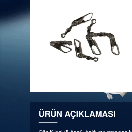
ÜRÜN AÇIKLAMASI
Olta Klipsi (5 Adet), balık avı sırasında