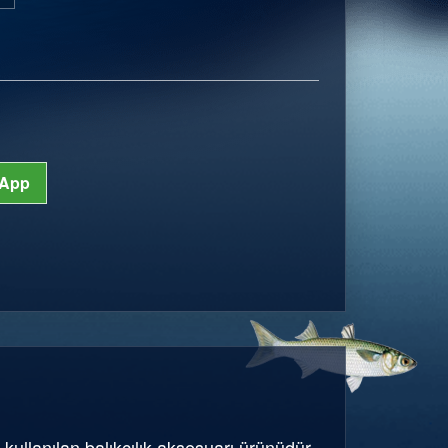
App
 kullanılan balıkçılık aksesuarı ürünüdür.