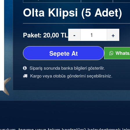
Olta Klipsi (5 Adet)
Paket: 20,00 TL
-
+
Sepete At
Whats
Sipariş sonunda banka bilgileri gösterilir.
Kargo veya otobüs gönderimi seçebilirsiniz.
 kurulum, taşıma veya takım kontrolünü kolaylaştırmak için