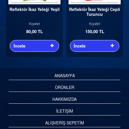
Reflektör İkaz Yeleği Yeşil
Reflektör İkaz Yeleği Cepli
Turuncu
Kıyafet
Kıyafet
80,00 TL
150,00 TL
İncele
İncele
ANASAYFA
ÜRÜNLER
HAKKIMIZDA
İLETİŞİM
ALIŞVERİŞ SEPETİM