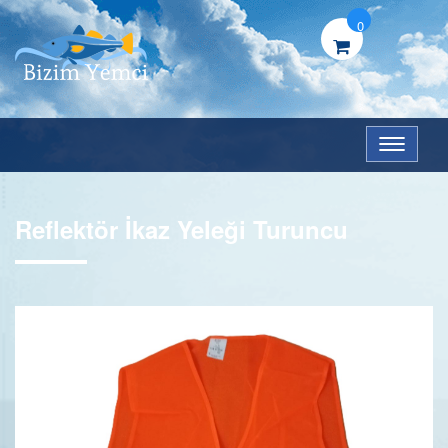
0
Menü
Reflektör İkaz Yeleği Turuncu