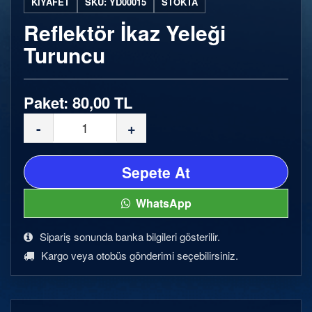
KIYAFET
SKU: YD00015
STOKTA
Reflektör İkaz Yeleği
Turuncu
Paket: 80,00 TL
-
+
Sepete At
WhatsApp
Sipariş sonunda banka bilgileri gösterilir.
Kargo veya otobüs gönderimi seçebilirsiniz.