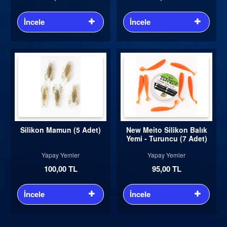
İncele
İncele
Silikon Mamun (5 Adet)
New Meito Silikon Balık
Yemi - Turuncu (7 Adet)
Yapay Yemler
Yapay Yemler
100,00 TL
95,00 TL
İncele
İncele