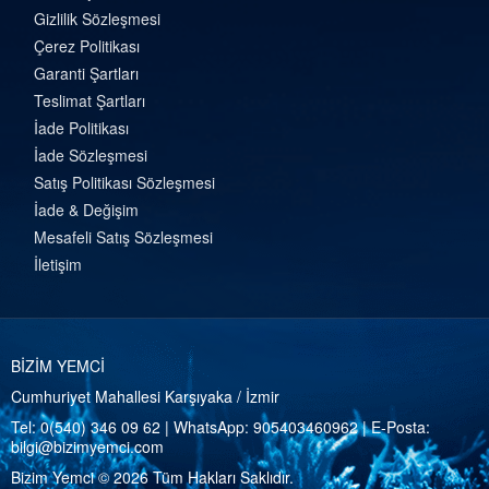
Gizlilik Sözleşmesi
Çerez Politikası
Garanti Şartları
Teslimat Şartları
İade Politikası
İade Sözleşmesi
Satış Politikası Sözleşmesi
İade & Değişim
Mesafeli Satış Sözleşmesi
İletişim
BİZİM YEMCİ
Cumhuriyet Mahallesi Karşıyaka / İzmir
Tel:
0(540) 346 09 62
| WhatsApp:
905403460962
| E-Posta:
bilgi@bizimyemci.com
Bizim Yemci © 2026 Tüm Hakları Saklıdır.