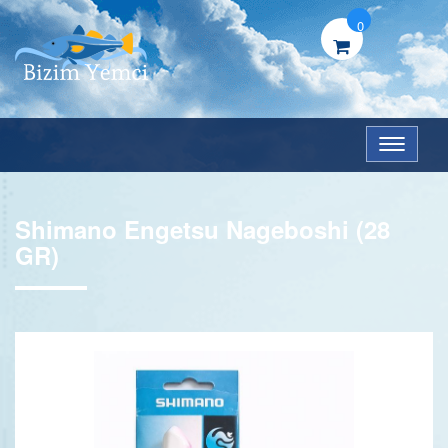
0
Menü
Shimano Engetsu Nageboshi (28
GR)