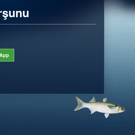
rşunu
App