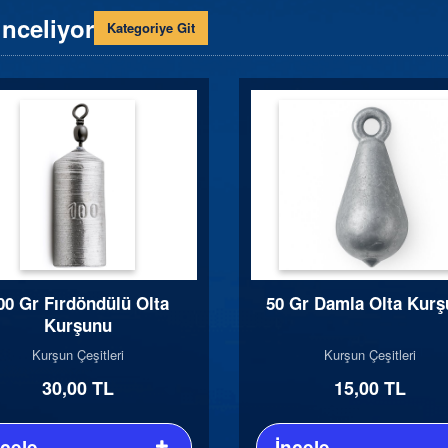
inceliyor
Kategoriye Git
00 Gr Fırdöndülü Olta
50 Gr Damla Olta Kur
Kurşunu
Kurşun Çeşitleri
Kurşun Çeşitleri
30,00 TL
15,00 TL
ncele
İncele