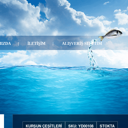
IZDA
İLETİŞİM
ALIŞVERİŞ SEPETİM
KURŞUN ÇEŞITLERI
SKU: YD00108
STOKTA