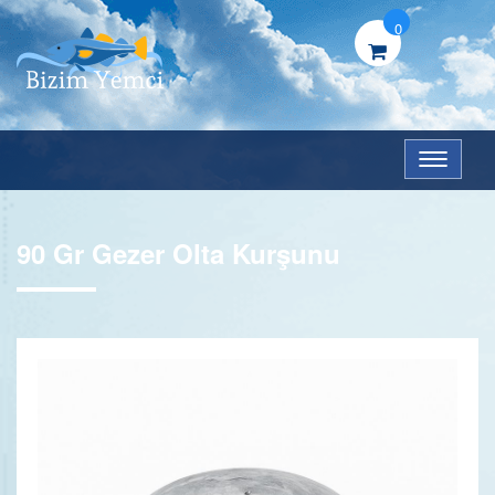
0
Menü
90 Gr Gezer Olta Kurşunu