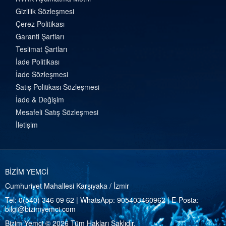
Gizlilik Sözleşmesi
Çerez Politikası
Garanti Şartları
Teslimat Şartları
İade Politikası
İade Sözleşmesi
Satış Politikası Sözleşmesi
İade & Değişim
Mesafeli Satış Sözleşmesi
İletişim
BİZİM YEMCİ
Cumhuriyet Mahallesi Karşıyaka / İzmir
Tel:
0(540) 346 09 62
| WhatsApp:
905403460962
| E-Posta:
bilgi@bizimyemci.com
Bizim Yemci © 2026 Tüm Hakları Saklıdır.