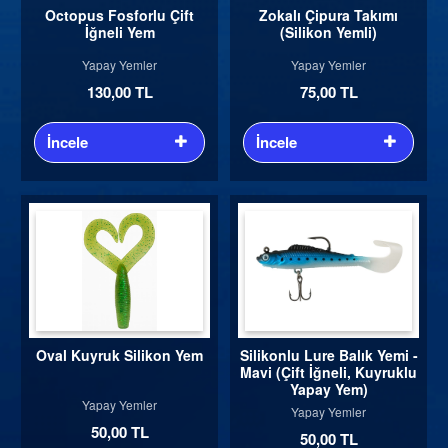
Octopus Fosforlu Çift
Zokalı Çipura Takımı
İğneli Yem
(Silikon Yemli)
Yapay Yemler
Yapay Yemler
130,00 TL
75,00 TL
İncele
İncele
Oval Kuyruk Silikon Yem
Silikonlu Lure Balık Yemi -
Mavi (Çift İğneli, Kuyruklu
Yapay Yem)
Yapay Yemler
Yapay Yemler
50,00 TL
50,00 TL