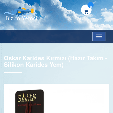
0
Menü
Oskar Karides Kırmızı (Hazır Takım -
Silikon Karides Yem)