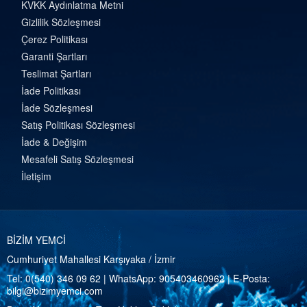
KVKK Aydınlatma Metni
Gizlilik Sözleşmesi
Çerez Politikası
Garanti Şartları
Teslimat Şartları
İade Politikası
İade Sözleşmesi
Satış Politikası Sözleşmesi
İade & Değişim
Mesafeli Satış Sözleşmesi
İletişim
BİZİM YEMCİ
Cumhuriyet Mahallesi Karşıyaka / İzmir
Tel:
0(540) 346 09 62
| WhatsApp:
905403460962
| E-Posta:
bilgi@bizimyemci.com