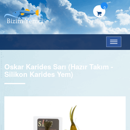
0
Menü
Oskar Karides Sarı (Hazır Takım -
Silikon Karides Yem)