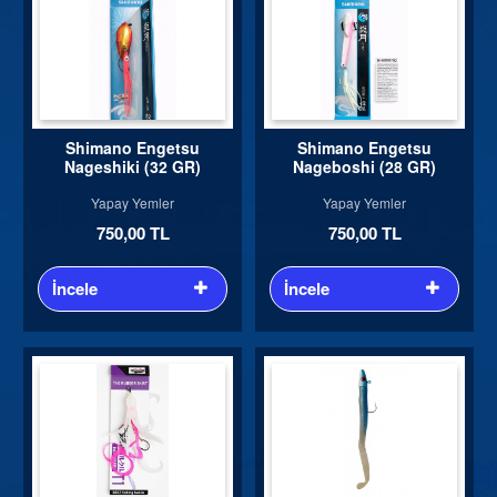
Shimano Engetsu
Shimano Engetsu
Nageshiki (32 GR)
Nageboshi (28 GR)
Yapay Yemler
Yapay Yemler
750,00 TL
750,00 TL
İncele
İncele