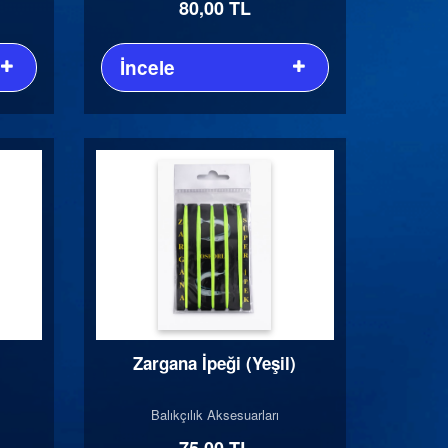
80,00 TL
İncele
Zargana İpeği (Yeşil)
Balıkçılık Aksesuarları
75,00 TL