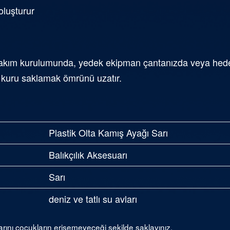
oluşturur
takım kurulumunda, yedek ekipman çantanızda veya hedef 
ü kuru saklamak ömrünü uzatır.
Plastik Olta Kamış Ayağı Sarı
Balıkçılık Aksesuarı
Sarı
deniz ve tatlı su avları
arını çocukların erişemeyeceği şekilde saklayınız.