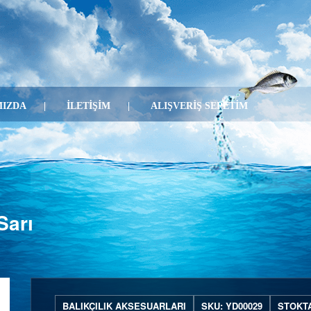
IZDA
İLETİŞİM
ALIŞVERİŞ SEPETİM
Sarı
BALIKÇILIK AKSESUARLARI
SKU: YD00029
STOKT