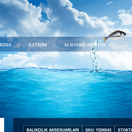
IZDA
İLETİŞİM
ALIŞVERİŞ SEPETİM
BALIKÇILIK AKSESUARLARI
SKU: YD00042
STOKT