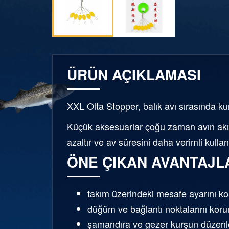
ÜRÜN AÇIKLAMASI
XXL Olta Stopper, balık avı sırasında ku
Küçük aksesuarlar çoğu zaman avın akışı
azaltır ve av süresini daha verimli kulla
ÖNE ÇIKAN AVANTAJL
takım üzerindeki mesafe ayarını kol
düğüm ve bağlantı noktalarını kor
şamandıra ve gezer kurşun düzenler