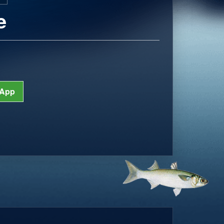
e
App