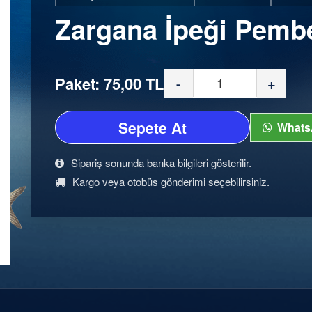
Zargana İpeği Pemb
Paket: 75,00 TL
-
+
Sepete At
Whats
Sipariş sonunda banka bilgileri gösterilir.
Kargo veya otobüs gönderimi seçebilirsiniz.