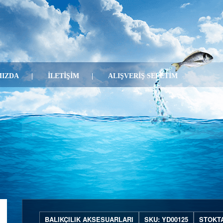
IZDA
İLETİŞİM
ALIŞVERİŞ SEPETİM
BALIKÇILIK AKSESUARLARI
SKU: YD00125
STOKT